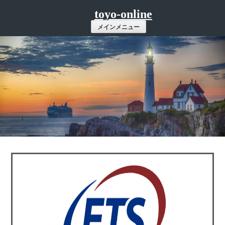
コ
toyo-online
ン
メインメニュー
テ
ン
ツ
へ
ス
キ
ッ
プ