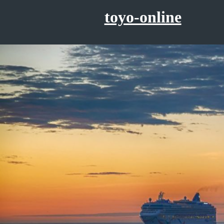
コ
toyo-online
ン
テ
ン
ツ
へ
ス
キ
ッ
プ