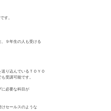
のです。
生、９年生の人も受ける
を送り込んでいるＴＯＹＯ
でも受講可能です。
プに必要な科目が
付けセールスのような