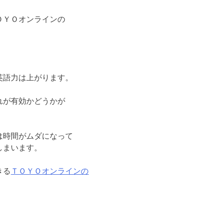
ＯＹＯオンラインの
英語力は上がります。
れが有効かどうかが
は時間がムダになって
しまいます。
きる
ＴＯＹＯオンラインの
。