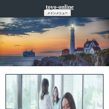
コ
toyo-online
ン
メインメニュー
テ
ン
ツ
へ
ス
キ
ッ
プ