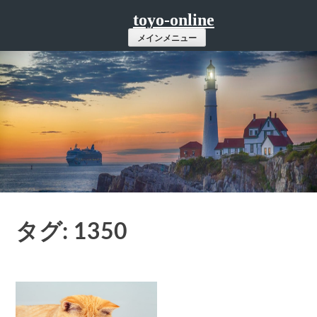
コ
toyo-online
ン
メインメニュー
テ
ン
ツ
へ
ス
キ
ッ
プ
タグ: 1350