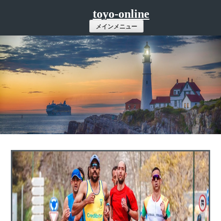
コ
toyo-online
ン
メインメニュー
テ
ン
ツ
へ
ス
キ
ッ
プ