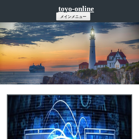
コ
toyo-online
ン
メインメニュー
テ
ン
ツ
へ
ス
キ
ッ
プ