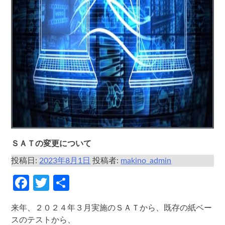
ＳＡＴの変更について
投稿日:
2023年8月1日
投稿者:
makino_admin
Facebook
Twitter
共
有
来年、２０２４年３月実施のＳＡＴから、既存の紙ベー
スのテストから、