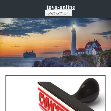
コ
toyo-online
ン
メインメニュー
テ
ン
ツ
へ
ス
キ
ッ
プ