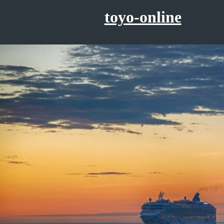
コ
toyo-online
ン
テ
ン
ツ
へ
ス
キ
ッ
プ