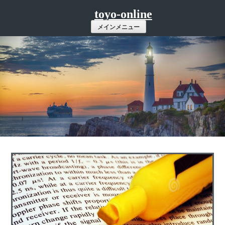
コ
toyo-online
ン
メインメニュー
テ
ン
ツ
へ
ス
キ
ッ
プ