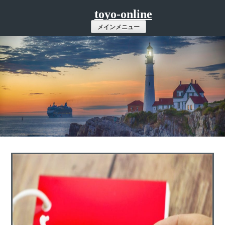
コ
toyo-online
ン
メインメニュー
テ
ン
ツ
へ
ス
キ
ッ
プ