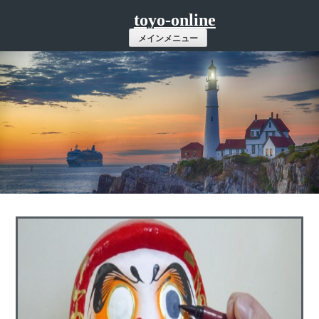
コ
toyo-online
ン
メインメニュー
テ
ン
ツ
へ
ス
キ
ッ
プ