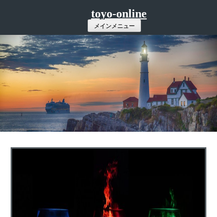
コ
toyo-online
ン
メインメニュー
テ
ン
ツ
へ
ス
キ
ッ
プ