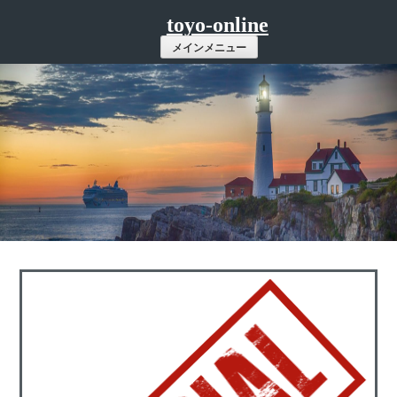
コ
toyo-online
ン
メインメニュー
テ
ン
ツ
へ
ス
キ
ッ
プ