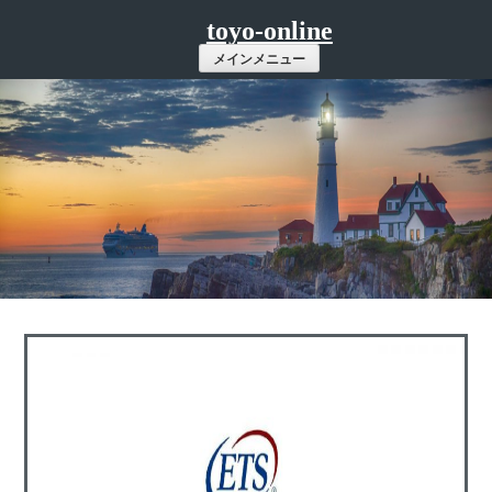
コ
toyo-online
ン
メインメニュー
テ
ン
ツ
へ
ス
キ
ッ
プ