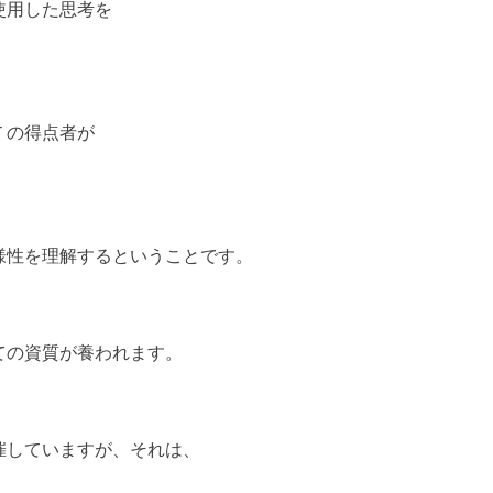
使用した思考を
Ｔの得点者が
様性を理解するということです。
ての資質が養われます。
催していますが、それは、