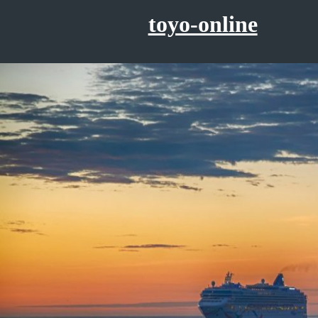
コ
toyo-online
ン
テ
ン
ツ
へ
ス
キ
ッ
プ