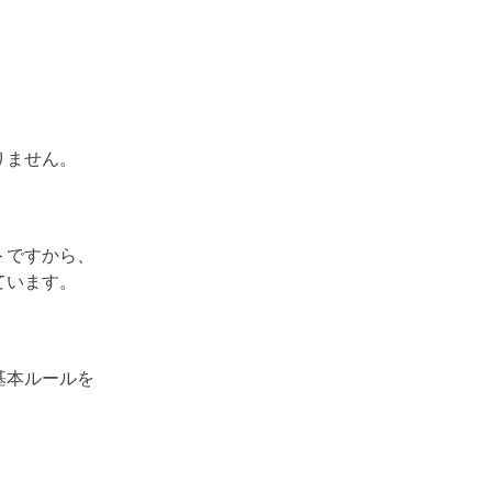
りません。
トですから、
ています。
基本ルールを