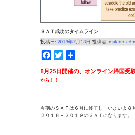
ＳＡＴ成功のタイムライン
投稿日:
2018年7月13日
投稿者:
makino_adm
Facebook
Twitter
共
有
8月25日開催の、オンライン帰国受
から！！
今期のＳＡＴは６月に終了し、いよいよ８
２０１８－２０１９のＳＡＴになります。