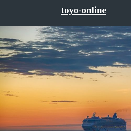
コ
toyo-online
ン
テ
ン
ツ
へ
ス
キ
ッ
プ