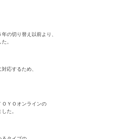
６年の切り替え以前より、
した。
に対応するため、
。
ＴＯＹＯオンラインの
ました。
めるタイプの