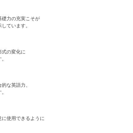
基礎力の充実こそが
示しています。
形式の変化に
す。
合的な英語力、
す。
意に使用できるように