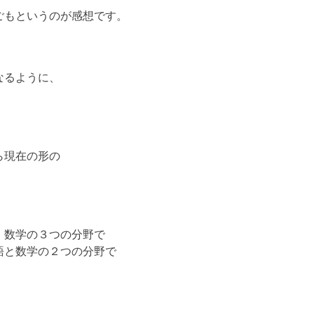
ごもというのが感想です。
なるように、
ら現在の形の
、数学の３つの分野で
語と数学の２つの分野で