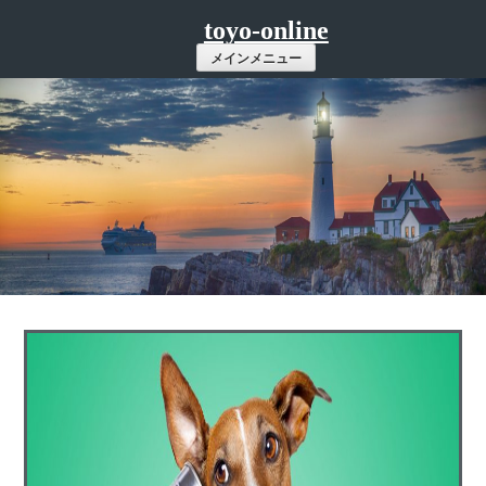
コ
toyo-online
ン
メインメニュー
テ
ン
ツ
へ
ス
キ
ッ
プ