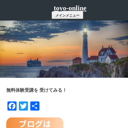
コ
toyo-online
ン
メインメニュー
テ
ン
ツ
へ
ス
キ
ッ
プ
無料体験受講を 受けてみる！
Facebook
Twitter
共
有