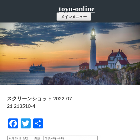
コ
toyo-online
ン
メインメニュー
テ
ン
ツ
へ
ス
キ
ッ
プ
スクリーンショット 2022-07-
21 213510-4
Facebook
Twitter
共
有