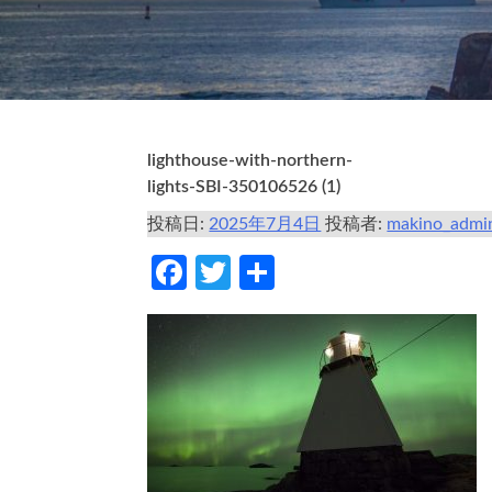
lighthouse-with-northern-
lights-SBI-350106526 (1)
投稿日:
2025年7月4日
投稿者:
makino_admi
Facebook
Twitter
共
有