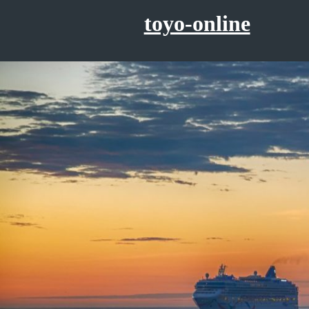
コ
toyo-online
ン
テ
ン
ツ
へ
ス
キ
ッ
プ