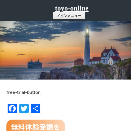
コ
toyo-online
ン
メインメニュー
テ
ン
ツ
へ
ス
キ
ッ
プ
free-trial-button
Facebook
Twitter
共
有