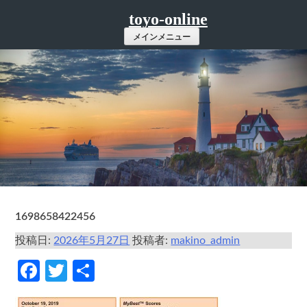
コ
toyo-online
ン
メインメニュー
テ
ン
ツ
へ
ス
キ
ッ
プ
1698658422456
投稿日:
2026年5月27日
投稿者:
makino_admin
Facebook
Twitter
共
有