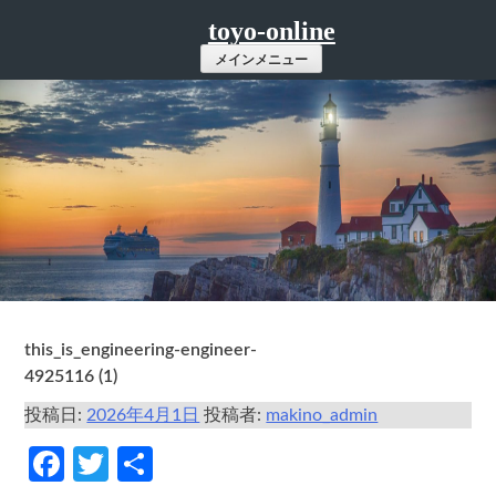
コ
toyo-online
ン
メインメニュー
テ
ン
ツ
へ
ス
キ
ッ
プ
this_is_engineering-engineer-
4925116 (1)
投稿日:
2026年4月1日
投稿者:
makino_admin
Facebook
Twitter
共