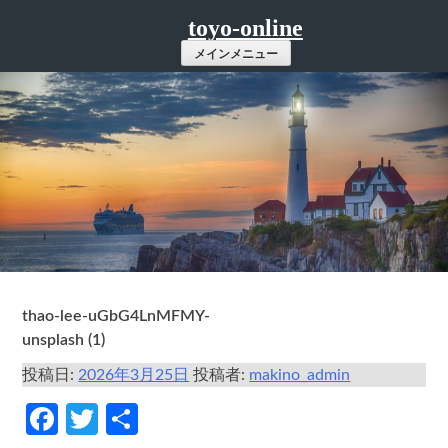
コ
toyo-online
ン
メインメニュー
テ
ン
ツ
へ
ス
キ
ッ
プ
thao-lee-uGbG4LnMFMY-
unsplash (1)
投稿日:
2026年3月25日
投稿者:
makino_admin
Facebook
Twitter
共