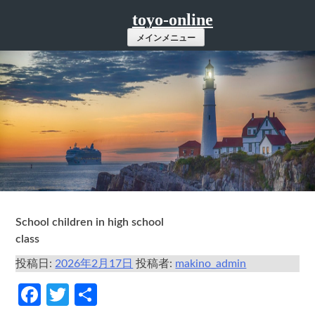
コ
toyo-online
ン
メインメニュー
テ
ン
ツ
へ
ス
キ
ッ
プ
School children in high school
class
投稿日:
2026年2月17日
投稿者:
makino_admin
Facebook
Twitter
共