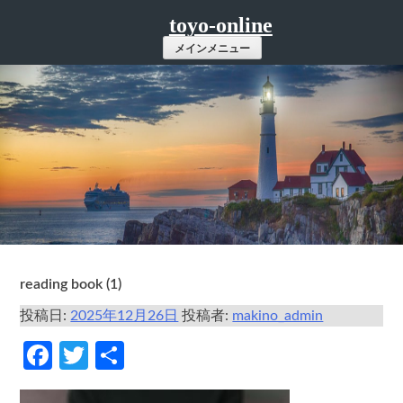
コ
toyo-online
ン
メインメニュー
テ
ン
ツ
へ
ス
キ
ッ
プ
reading book (1)
投稿日:
2025年12月26日
投稿者:
makino_admin
Facebook
Twitter
共
有