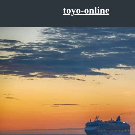
コ
toyo-online
ン
テ
ン
ツ
へ
ス
キ
ッ
プ