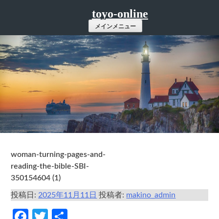
コ
toyo-online
ン
メインメニュー
テ
ン
ツ
へ
ス
キ
ッ
プ
woman-turning-pages-and-
reading-the-bible-SBI-
350154604 (1)
投稿日:
2025年11月11日
投稿者:
makino_admin
Facebook
Twitter
共