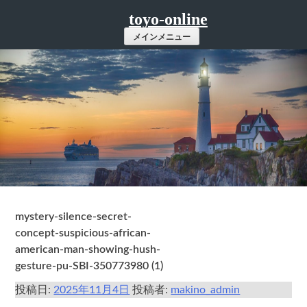
コ
toyo-online
ン
メインメニュー
テ
ン
ツ
へ
ス
キ
ッ
プ
mystery-silence-secret-
concept-suspicious-african-
american-man-showing-hush-
gesture-pu-SBI-350773980 (1)
投稿日:
2025年11月4日
投稿者:
makino_admin