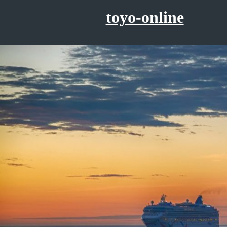
コ
toyo-online
ン
テ
ン
ツ
へ
ス
キ
ッ
プ