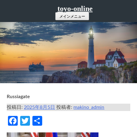
コ
toyo-online
ン
メインメニュー
テ
ン
ツ
へ
ス
キ
ッ
プ
Russiagate
投稿日:
2025年8月5日
投稿者:
makino_admin
Facebook
Twitter
共
有