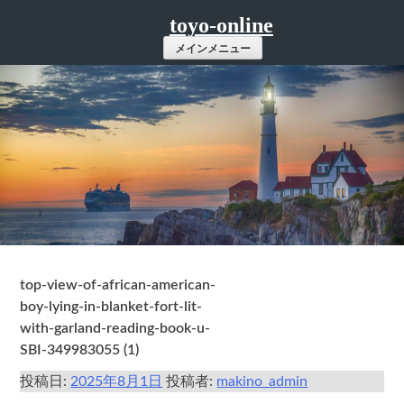
コ
toyo-online
ン
メインメニュー
テ
ン
ツ
へ
ス
キ
ッ
プ
top-view-of-african-american-
boy-lying-in-blanket-fort-lit-
with-garland-reading-book-u-
SBI-349983055 (1)
投稿日:
2025年8月1日
投稿者:
makino_admin