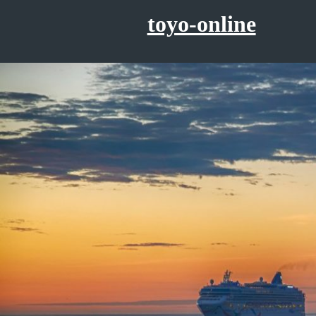
コ
toyo-online
ン
テ
ン
ツ
へ
ス
キ
ッ
プ