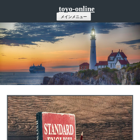
コ
toyo-online
ン
メインメニュー
テ
ン
ツ
へ
ス
キ
ッ
プ