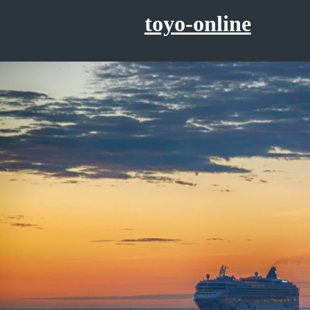
コ
toyo-online
ン
テ
ン
ツ
へ
ス
キ
ッ
プ