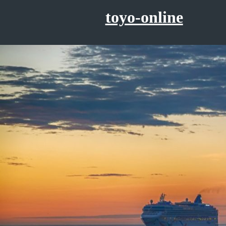
コ
toyo-online
ン
テ
ン
ツ
へ
ス
キ
ッ
プ