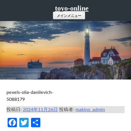
コ
toyo-online
ン
メインメニュー
テ
ン
ツ
へ
ス
キ
ッ
プ
pexels-olia-danilevich-
5088179
投稿日:
2024年11月26日
投稿者:
makino_admin
Facebook
Twitter
共