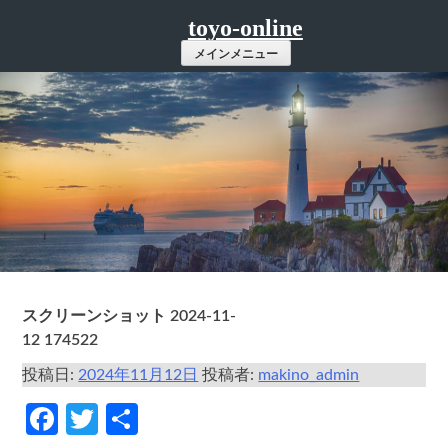
コ
toyo-online
ン
メインメニュー
テ
ン
ツ
へ
ス
キ
ッ
プ
スクリーンショット 2024-11-
12 174522
投稿日:
2024年11月12日
投稿者:
makino_admin
Facebook
Twitter
共