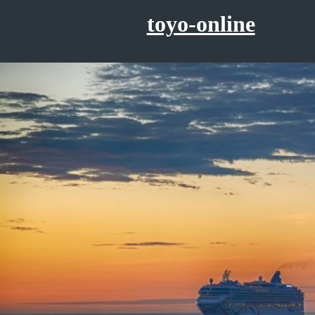
コ
toyo-online
ン
テ
ン
ツ
へ
ス
キ
ッ
プ