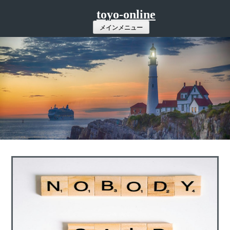
コ
toyo-online
ン
メインメニュー
テ
ン
ツ
へ
ス
キ
ッ
プ