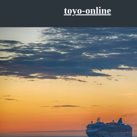
コ
toyo-online
ン
テ
ン
ツ
へ
ス
キ
ッ
プ