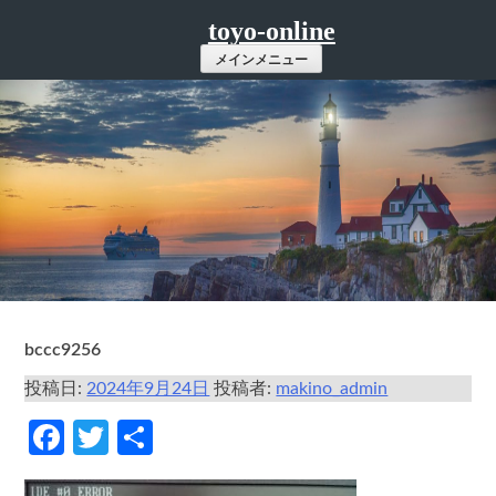
コ
toyo-online
ン
メインメニュー
テ
ン
ツ
へ
ス
キ
ッ
プ
bccc9256
投稿日:
2024年9月24日
投稿者:
makino_admin
Facebook
Twitter
共
有