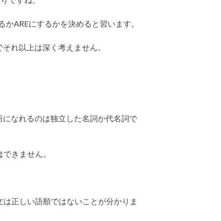
れは誤りですね。
にするかAREにするかを決めると習います。
でそれ以上は深く考えません。
語になれるのは独立した名詞か代名詞で
はできません。
の文は正しい語順ではないことが分かりま