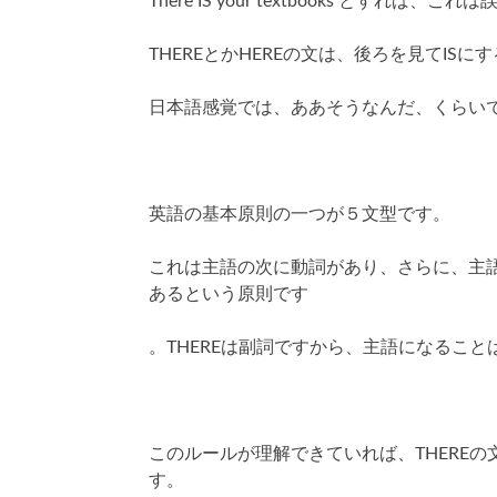
There IS your textbooks とすれば、こ
THEREとかHEREの文は、後ろを見てIS
日本語感覚では、ああそうなんだ、くらい
英語の基本原則の一つが５文型です。
これは主語の次に動詞があり、さらに、主
あるという原則です
。THEREは副詞ですから、主語になること
このルールが理解できていれば、THERE
す。