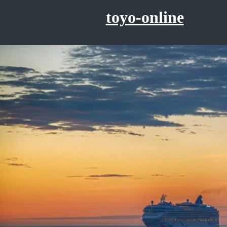
コ
toyo-online
ン
テ
ン
ツ
へ
ス
キ
ッ
プ