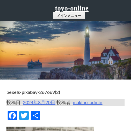
コ
toyo-online
ン
メインメニュー
テ
ン
ツ
へ
ス
キ
ッ
プ
pexels-pixabay-267669(2)
投稿日:
2024年8月20日
投稿者:
makino_admin
Facebook
Twitter
共
有