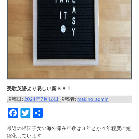
受験英語より易しい新ＳＡＴ
投稿日:
2024年7月16日
投稿者:
makino_admin
Facebook
Twitter
共
有
最近の帰国子女の海外滞在年数は３年とか４年程度に短
縮化しています。