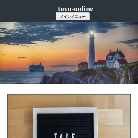
コ
toyo-online
ン
メインメニュー
テ
ン
ツ
へ
ス
キ
ッ
プ