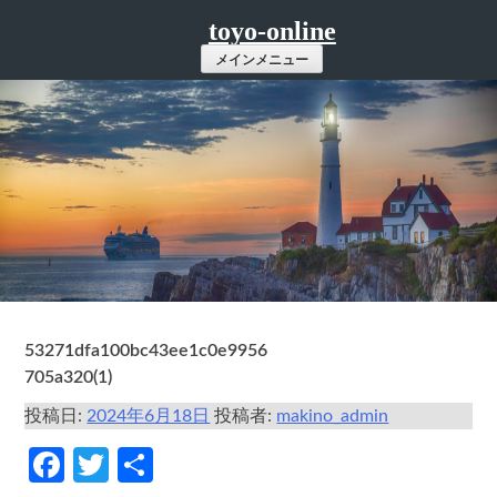
コ
toyo-online
ン
メインメニュー
テ
ン
ツ
へ
ス
キ
ッ
プ
53271dfa100bc43ee1c0e9956
705a320(1)
投稿日:
2024年6月18日
投稿者:
makino_admin
Facebook
Twitter
共