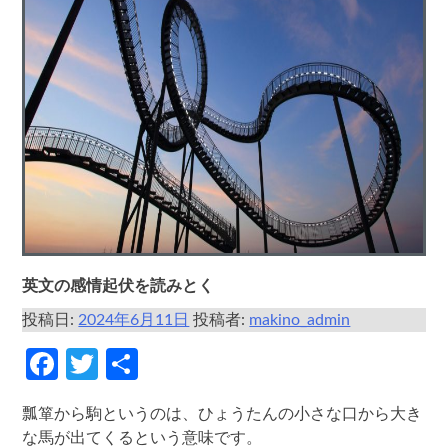
英文の感情起伏を読みとく
投稿日:
2024年6月11日
投稿者:
makino_admin
Facebook
Twitter
共
有
瓢箪から駒というのは、ひょうたんの小さな口から大き
な馬が出てくるという意味です。