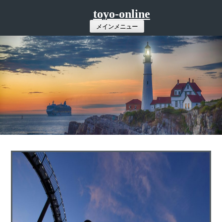
コ
toyo-online
ン
メインメニュー
テ
ン
ツ
へ
ス
キ
ッ
プ