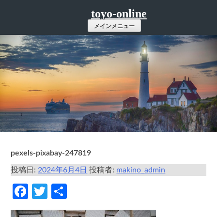
コ
toyo-online
ン
メインメニュー
テ
ン
ツ
へ
ス
キ
ッ
プ
pexels-pixabay-247819
投稿日:
2024年6月4日
投稿者:
makino_admin
Facebook
Twitter
共
有