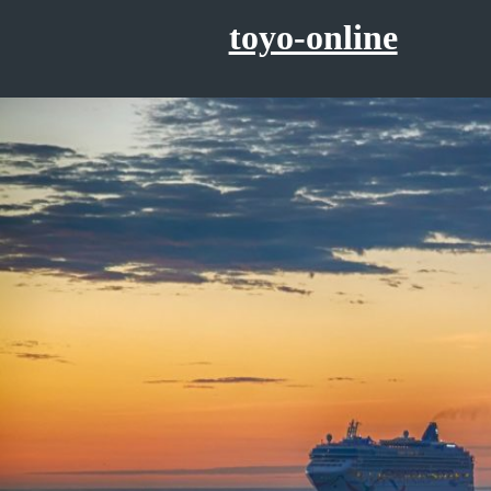
コ
toyo-online
ン
テ
ン
ツ
へ
ス
キ
ッ
プ