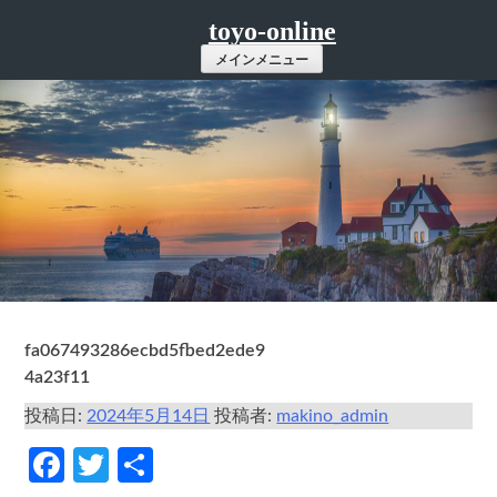
コ
toyo-online
ン
メインメニュー
テ
ン
ツ
へ
ス
キ
ッ
プ
fa067493286ecbd5fbed2ede9
4a23f11
投稿日:
2024年5月14日
投稿者:
makino_admin
Facebook
Twitter
共